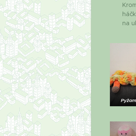
Krom
háčk
na uk
Pyžamo