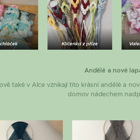
chláček
Klíčenka z příze
Vale
Andělé
a
nové
lap
ově také v Alce vznikají tito krásní andělé a no
domov nádechem nadpř