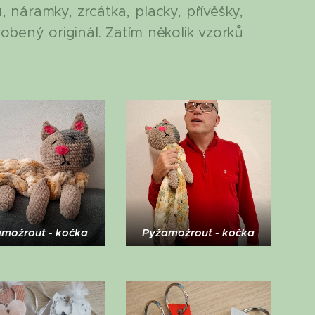
 náramky, zrcátka, placky, přívěšky,
obený originál. Zatím několik vzorků
možrout - kočka
Pyžamožrout - kočka