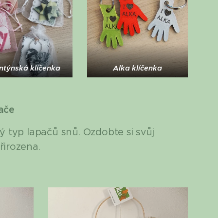
ntýnská klíčenka
Alka klíčenka
ače
vý typ lapačů snů. Ozdobte si svůj
irozena.