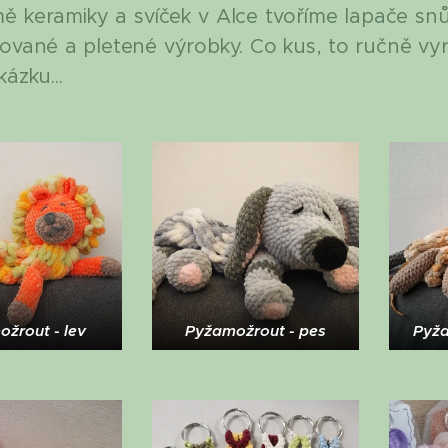
ě keramiky a svíček v Alce tvoříme lapače snů,
ované a pletené výrobky. Co kus, to ručně vyr
ázku...
žrout - lev
Pyžamožrout - pes
Pyža